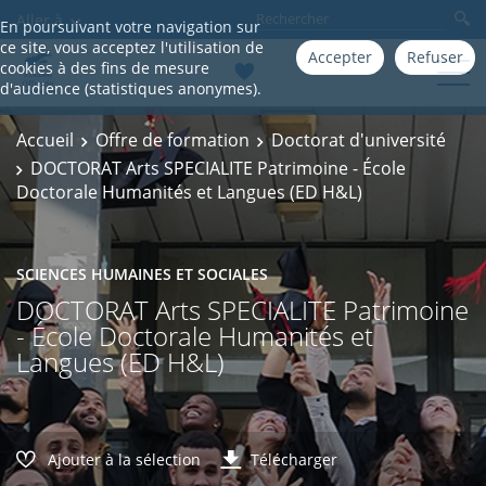
Aller à
En poursuivant votre navigation sur
ce site, vous acceptez l'utilisation de
Accepter
Refuser
cookies à des fins de mesure
d'audience (statistiques anonymes).
Accueil
Offre de formation
Doctorat d'université
DOCTORAT Arts SPECIALITE Patrimoine - École
Doctorale Humanités et Langues (ED H&L)
SCIENCES HUMAINES ET SOCIALES
DOCTORAT Arts SPECIALITE Patrimoine
- École Doctorale Humanités et
Langues (ED H&L)
Ajouter à la sélection
Télécharger