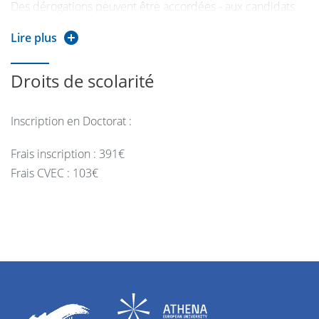
Des dérogations peuvent être accordées - aux candidats
titulaires du grade de master professionnel
Lire plus
- aux candidats ayant effectué à l'étranger des études de
Droits de scolarité
niveau équivalent
Inscription en Doctorat :
Frais inscription : 391€
Frais CVEC : 103€