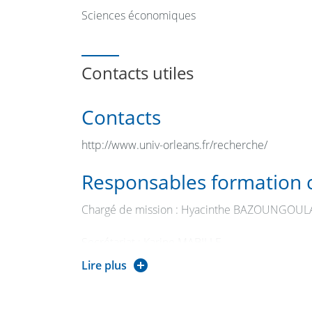
Sciences économiques
Contacts utiles
Contacts
http://www.univ-orleans.fr/recherche/
Responsables formation 
Chargé de mission : Hyacinthe BAZOUNGOUL
Secrétariat : Karine MABILLE
Lire plus
Tél. : 02.38.49.43.37
Courriel :