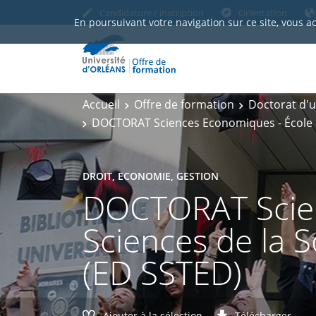
Candidature / inscription
Orientation
En poursuivant votre navigation sur ce site, vous a
Accueil
Offre de formation
Doctorat d'u
DOCTORAT Sciences Economiques - École Do
DROIT, ECONOMIE, GESTION
DOCTORAT Scien
Sciences de la S
(ED SSTED)
Ajouter à la sélection
Télécharger