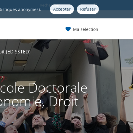
Accepter
Refuser
atistiques anonymes).
Ma sélection
oit (ED SSTED)
ole Doctorale
conomie, Droit