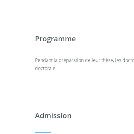
karine.mabille
@
univ-orleans.fr
ou consulter le 
orleans.fr/sefco/
Programme
Pendant la préparation de leur thèse, les doct
doctorale
Admission