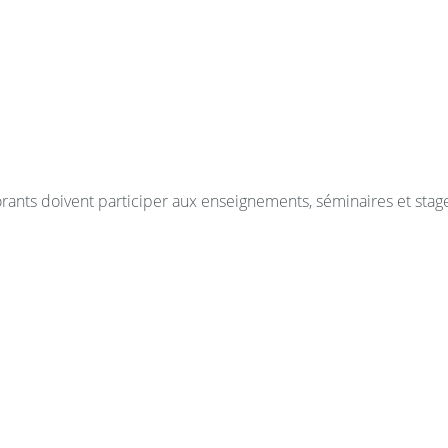
site
http://www.univ-
orants doivent participer aux enseignements, séminaires et stag