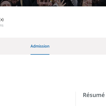
(x)
ans
Admission
Résumé 