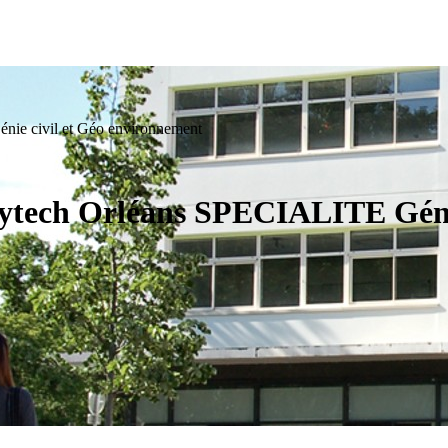
nie civil et Géo environnement
olytech Orléans SPECIALITE Géni