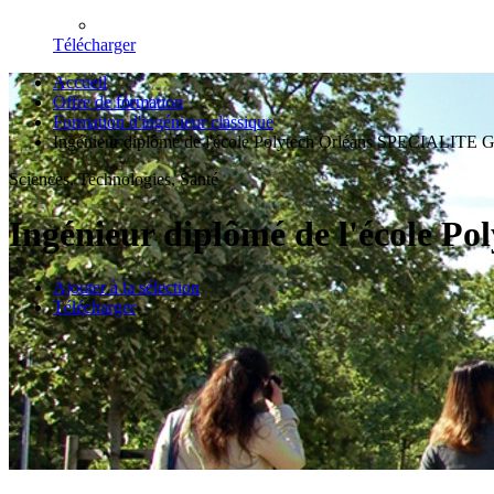
Télécharger
Accueil
Offre de formation
Formation d'ingénieur classique
Ingénieur diplômé de l'école Polytech Orléans SPECIALITE Gé
Sciences, Technologies, Santé
Ingénieur diplômé de l'école P
Ajouter à la sélection
Télécharger