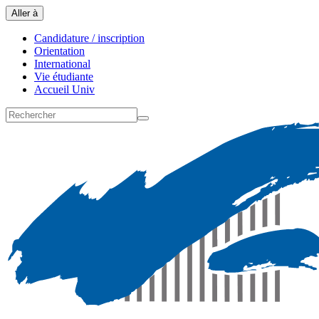
Aller à
Candidature / inscription
Orientation
International
Vie étudiante
Accueil Univ