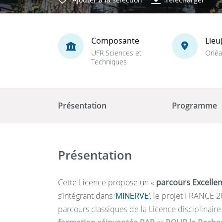
Composante
Lieu
UFR Sciences et
Orlé
Techniques
Présentation
Programme
Présentation
Cette Licence propose un «
parcours Excelle
s’intégrant dans ‘
MINERVE
‘, le projet FRANCE 2
parcours classiques de la Licence disciplinai