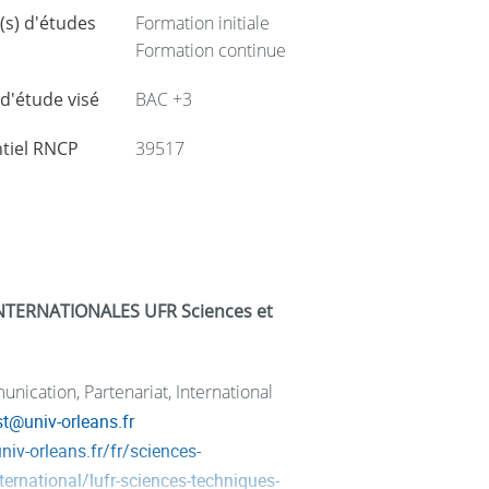
s) d'études
Formation initiale
Formation continue
d'étude visé
BAC +3
tiel RNCP
39517
aire, permettra l’attribution d’un
DU “
NTERNATIONALES UFR Sciences et
ie et de la biologie :
nication, Partenariat, International
st
@
univ-orleans.fr
niv-orleans.fr/fr/sciences-
ternational/lufr-sciences-techniques-