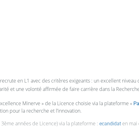
 leur exploitation.
 est possible en troisième année.
itique.
s, des Populations et Environnement » met l’accent sur des disci
expression écrite et orale de la
rsité
l’expression écrites et orales
e, Santé » est destiné aux étudiants voulant aborder le
monde vi
himie concerne les étudiants qui souhaitent en plus du parcou
 une compétence supplémentaire, lui permettant par exemple de c
une sélection en fin de semestre 2.
erre »
s’adresse aux étudiants souhaitant se diriger vers les
méti
crute en L1 avec des critères exigeants : un excellent niveau di
leurs connaissances dans les domaines de la biologie et de la 
arité et une volonté affirmée de faire carrière dans la Recherch
Excellence Minerve » de la Licence choisie via la plateforme «
Pa
ation pour la recherche et l’innovation.
 3ème années de Licence) via la plateforme :
ecandidat
en mai 