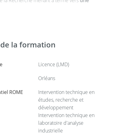
e la Recherche menant à terme vers
une
de la formation
e
Licence (LMD)
Orléans
ntiel ROME
Intervention technique en
études, recherche et
développement
Intervention technique en
laboratoire d'analyse
industrielle