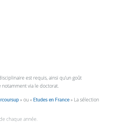
plines telles que l’écologie, la biodiversité
vant des aspects moléculaires aux aspects
rs BBS suivre des enseignements de chimie
andidater à des masters à l’interface
ers de l’enseignement du second degré en
sciplinaire est requis, ainsi qu’un goût
géologie.
e notamment via le doctorat.
rcoursup
» ou «
Etudes en France
» La sélection
de chaque année.