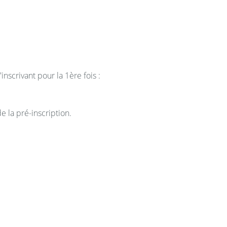
inscrivant pour la 1ère fois :
 la pré-inscription.
nnement, une capacité d’abstraction, de
entales associées
daptée, une aptitude à se documenter dans au