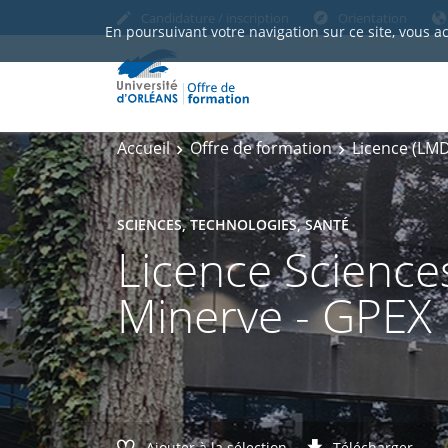
Candidature / inscription
Orientation
En poursuivant votre navigation sur ce site, vous a
Accueil
Offre de formation
Licence (LMD
SCIENCES, TECHNOLOGIES, SANTÉ
Licence Sciences
Minerve - GPEX
Ajouter à la sélection
Télécharger