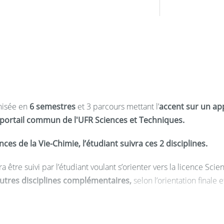
t responsabilité au service d’un
s potentiellement en relation avec
s possibles pour y accéder.
ompétences et son projet
luer et se remettre en question
anisée en
6 semestres
et 3 parcours mettant l’
accent sur un ap
portail commun de l'UFR Sciences et Techniques.
ces de la Vie-Chimie, l’étudiant suivra ces 2 disciplines.
 les règles de sécurité
être suivi par l’étudiant voulant s’orienter vers la licence Scie
 diffuser de l’information ainsi
autres disciplines complémentaires,
selon l’orientation finale 
es spécialisées pour documenter
long du cursus par des options
et se concrétise au cours de l