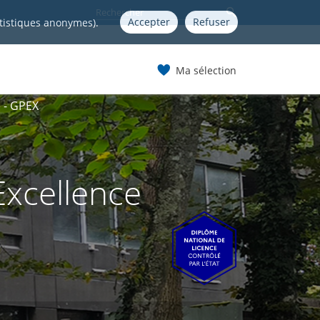
Accepter
Refuser
atistiques anonymes).
Ma sélection
e - GPEX
Excellence