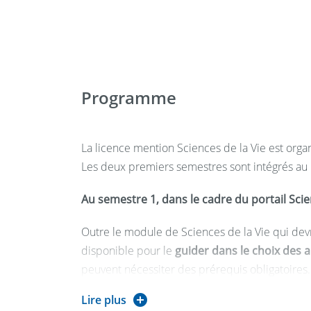
- Travailler en équipe autant qu’en autonomie e
projet.
- Identifier et situer les champs professionnel
les acquis de la mention ainsi que les parcour
- Caractériser et valoriser son identité, ses c
Programme
professionnel en fonction d’un contexte.
- Se mettre en recul d’une situation, s’auto éva
pour apprendre.
La licence mention Sciences de la Vie est org
Les deux premiers semestres sont intégrés au
Compétences transversales et linguistiques
Au semestre 1, dans le cadre du portail Scien
- Utiliser les outils numériques de référence et
Outre le module de Sciences de la Vie qui devra 
informatique pour acquérir, traiter, produire et
disponible pour le
guider dans le choix des 
que pour collaborer en interne et en externe.
peuvent nécessiter des prérequis obligatoires.
- Identifier et sélectionner diverses ressourc
un sujet.
Lire plus
Le
choix du parcours se détermine tout au 