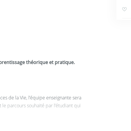
prentissage théorique et pratique.
nces de la Vie, l’équipe enseignante sera
et le parcours souhaité par l’étudiant qui
a troisième année.
Un stage en laboratoire