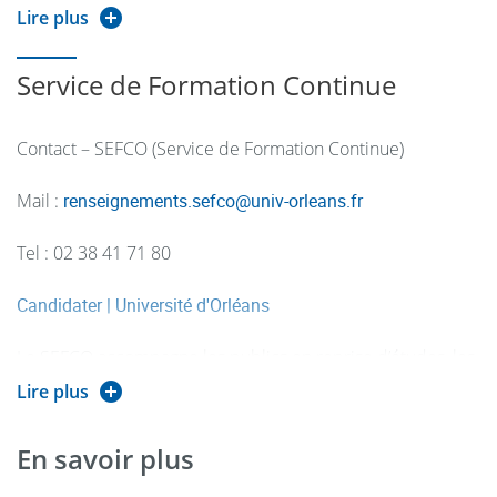
Lire plus
45067 Orléans Cedex 2
Service de Formation Continue
Tél : 02 38 49 49 42
Contact – SEFCO (Service de Formation Continue)
Courriel : lpbanque.deg@univ-orleans.fr
Mail :
renseignements.sefco
@
univ-orleans.fr
Tel : 02 38 41 71 80
ESBanque :
https://www.esbanque.fr/
Candidater | Université d'Orléans
Le SEFCO accompagne les publics en reprise d’études, les
salariés, demandeurs d’emploi ou entreprises dans leurs
Lire plus
projets de formation tout au long de la vie.
En savoir plus