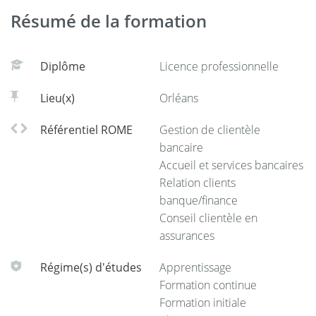
02 38 41 71 72
Résumé de la formation
doip[at]univ-orleans.fr
https://www.univ-orleans.fr/fr/univ/orientation-insertion
Diplôme
Licence professionnelle
Lieu(x)
Orléans
Référentiel ROME
Gestion de clientèle
bancaire
Accueil et services bancaires
Relation clients
banque/finance
Conseil clientèle en
assurances
Régime(s) d'études
Apprentissage
Formation continue
Formation initiale