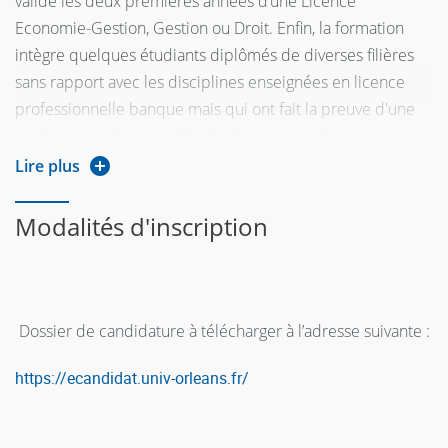
validé les deux premières années d’une Licence
Le système bancaire
Economie-Gestion, Gestion ou Droit. Enfin, la formation
2
14
français
intègre quelques étudiants diplômés de diverses filières
La firme bancaire
2
14
sans rapport avec les disciplines enseignées en licence
Socio-économie des
professionnelle banque mais qui ont fait la preuve d'une
1
16
ménages
motivation et de capacités de réussite excellentes.
Les marchés de capitaux
2
14
Lire plus
Fiscalité des revenus et du
2
16
patrimoine
Modalités d'inscription
Gestion financière et gestion
2
14
des risques
Droit du patrimoine
2
15
Dossier de candidature à télécharger à l’adresse suivante :
Droit bancaire
2
15
Assurance
2
14
https://ecandidat.univ-orleans.fr/
UE 2 - Compétences
transversales :
environnement