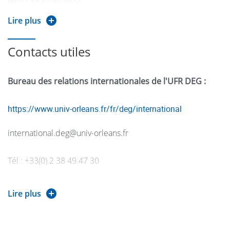
fonds de commerce.
Il répond aux demandes de crédits, propose des produits
Lire plus
ou des services adaptés aux besoins des clients. Il effectue
des simulations et aide à choisir les meilleurs placements.
Contacts utiles
Il peut aussi assurer les services courants au guichet
(virements, chèques...) dans les agences de petite taille.
Bureau des relations internationales de l'UFR DEG :
https://www.univ-orleans.fr/fr/deg/international
international.deg@univ-orleans.fr
Tél : +33(0) 2 38 49 47 30
ORIENTATION ET
Lire plus
INSERTION PROFESSIONNELLE
DOIP