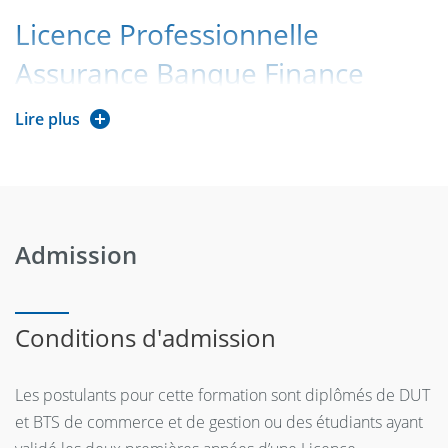
Licence Professionnelle
Assurance Banque Finance
parcours Conseiller gestionnaire de clientèle sur le marché
Lire plus
des particuliers (Formation en apprentissage)
Volume
horaire
Unité d'enseignement
Coefficient/Crédits
Cours
Admission
Magistraux
Enseignements annualisés
Bloc 1 - Environnement
Conditions d'admission
bancaire
UE 1 - Compétences
Les postulants pour cette formation sont diplômés de DUT
théoriques
et BTS de commerce et de gestion ou des étudiants ayant
Introduction à l'économie
1
16