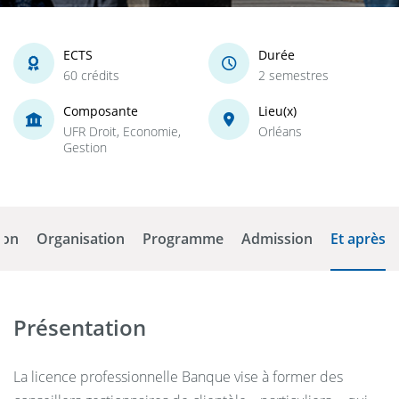
ECTS
Durée
60 crédits
2 semestres
Composante
Lieu(x)
UFR Droit, Economie,
Orléans
Gestion
ion
Organisation
Programme
Admission
Et après
Présentation
La licence professionnelle Banque vise à former des