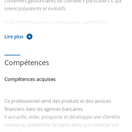
conseillers gestionnaires de clientèle « particuliers », qui
soient polyvalents et évolutifs.
Trois objectifs sont, en conséquence, recherchés :
- acquérir une solide culture économique
Lire plus
- consolider des connaissances techniques bancaires
afférentes au marché des particuliers
Compétences
-*développer son potentiel dans le domaine
Compétences acquises
comportemental et commercial
Dates d'ouverture d'e-candidat 10/02//2025 au
Ce professionnel vend des produits et des services
22/03/2025, détails sur la page suivante :
financiers dans les agences bancaires.
Candidature
Il accueille, visite, prospecte et développe une clientèle
connue ou potentielle de particuliers qui constitue son