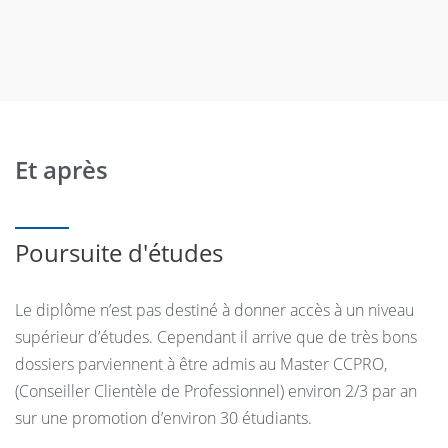
professionnel, numérique
et linguistique
Raisonnement financier
2
16
(mathématiques financières)
RSE & Finance Verte
2
16
Anglais bancaire
2
15
Et après
Bloc 2 - Pratique de
l'environnement bancaire
(CFPB) - 24 ECTS
Poursuite d'études
UE 1 - Gérer la relation
Validation de l'UE
client / prospect dans un
Le diplôme n’est pas destiné à donner accès à un niveau
: 6 ECTS
environnement bancaire
supérieur d’études. Cependant il arrive que de très bons
Module 1 : déclencher les
dossiers parviennent à être admis au Master CCPRO,
-
21
prises de conscience
(Conseiller Clientèle de Professionnel) environ 2/3 par an
Module 2 : qualifier les
sur une promotion d’environ 30 étudiants.
-
35
projets du client