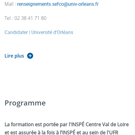
Mail :
renseignements.sefco
@
univ-orleans.fr
Tel : 02 38 41 71 80
Candidater | Université d'Orléans
Le SEFCO accompagne les publics en reprise d’études, les
salariés, demandeurs d’emploi ou entreprises dans leurs
Lire plus
projets de formation tout au long de la vie.
Programme
La formation est portée par l'INSPÉ Centre Val de Loire
et est assurée à la fois à l’INSPÉ et au sein de l'UFR