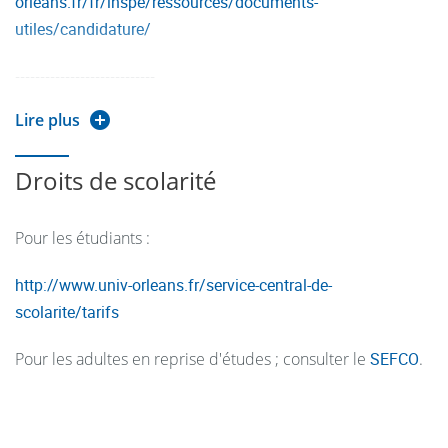
orleans.fr/fr/inspe/ressources/documents-
utiles/candidature/
----------------------------
Lire plus
Dossier de candidature en M2 à demander à la scolarité :
https://ecandidat.univ-orleans.fr/
Droits de scolarité
Pour les étudiants :
http://www.univ-orleans.fr/service-central-de-
scolarite/tarifs
Pour les adultes en reprise d'études ; consulter le
SEFCO
.