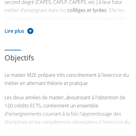
second degré (CAPES, CAPLP, CAPEPS, etc.) à leur futur
métier d’enseignant dans les
collèges et lycées
. Elle les
accompagne dans la prise de fonction en leur apportant
une formation professionnalisante qui articule
Lire plus
connaissances académiques
,
pratiques pédagogiques
,
réflexion éthique
et
compétences institutionnelles
.
Objectifs
Cette mention vise à préparer les enseignants à
transmettre leur discipline avec rigueur tout en s’adaptant
à la diversité des élèves et des contextes éducatifs, dans le
Le master M2E prépare très concrètement à l’exercice du
respect des
valeurs de l’École républicaine
.
métier en alternant théorie et pratique.
L'entrée progressive dans le métier est assurée par une
Les deux années de master, aboutissant à l'obtention de
période d'observation et de pratique accompagnée en
120 crédits ECTS, contiennent un ensemble
M1, et un stage en responsabilité à mi-temps devant
d'enseignements couvrant à la fois l'apprentissage des
élèves en M2.
disciplines et les compétences nécessaires à l'exercice du
métier de professeur des écoles, de professeur du second
-------------------------------------------------