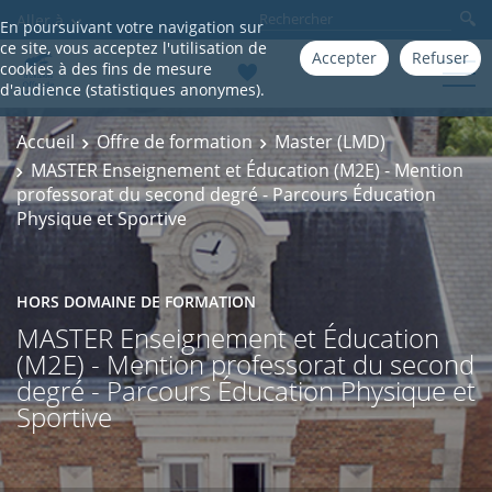
Aller à
En poursuivant votre navigation sur
ce site, vous acceptez l'utilisation de
Accepter
Refuser
cookies à des fins de mesure
d'audience (statistiques anonymes).
Accueil
Offre de formation
Master (LMD)
MASTER Enseignement et Éducation (M2E) - Mention
professorat du second degré - Parcours Éducation
Physique et Sportive
HORS DOMAINE DE FORMATION
MASTER Enseignement et Éducation
(M2E) - Mention professorat du second
degré - Parcours Éducation Physique et
Sportive