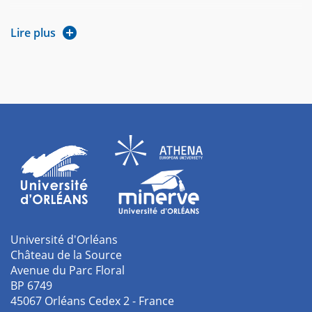
Métiers visés
:
Lire plus
- Professeur des écoles
- Educateur territorial des APS
- Enseignant d’EPS au collège et au lycée
- Formateur dans le champ de l’animation et de la réussite
éducative
- Coordonnateur socio-éducatif
- Responsable d’actions de prévention
Université d'Orléans
Château de la Source
Avenue du Parc Floral
BP 6749
45067 Orléans Cedex 2 - France