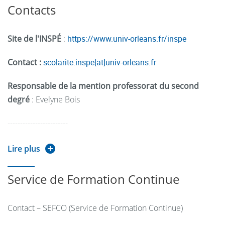
Contacts
Site de l'INSPÉ
:
https://www.univ-orleans.fr/inspe
Contact :
scolarite.inspe[at]univ-orleans.fr
Responsable de la mention professorat du second
degré
: Evelyne Bois
------------------------
Lire plus
Pour information :
Service de Formation Continue
Lieu(x) de la formation : centre de formation d'Orléans
de l'INSPÉ Centre Val de Loire et UFR Sciences &
Contact – SEFCO (Service de Formation Continue)
Techniques d'Orléans