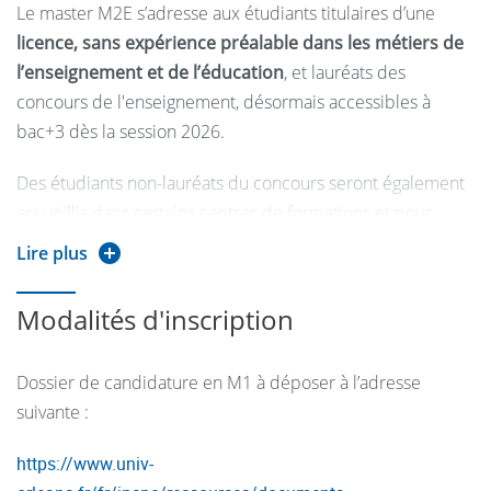
Le master M2E s’adresse aux étudiants titulaires d’une
concours.
licence, sans expérience préalable dans les métiers de
l’enseignement et de l’éducation
, et lauréats des
concours de l'enseignement, désormais accessibles à
Des contenus pédagogiques et didactiques pour
bac+3 dès la session 2026.
enseigner l'EPS dans le 2d degré
Des étudiants non-lauréats du concours seront également
Des connaissances pour comprendre le système
accueillis dans certains centres de formations et pour
éducatif et son évolution
certaines mentions.
Lire plus
Modalités d'inscription
Dossier de candidature en M1 à déposer à l’adresse
suivante :
https://www.univ-