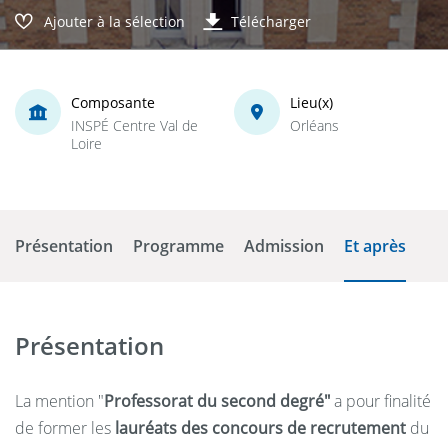
Ajouter à la sélection
Télécharger
Composante
Lieu(x)
INSPÉ Centre Val de
Orléans
Loire
Présentation
Programme
Admission
Et après
Présentation
La mention "
P
rofessorat du second degré"
a pour finalité
de former les
lauréats des concours de recrutement
du