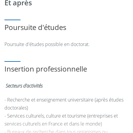
Et après
Recherche et application (Suivi et présentation du projet
de recherche, Participation des étudiants aux
manifestations de recherche des laboratoires)
Poursuite d'études
Semestre 4
Poursuite d'études possible en doctorat.
Stage à l’étranger ou en milieu professionnel international
ou séjour recherche à l’étranger avec mémoire de
recherche ou rapport d’études.
Insertion professionnelle
Suivi stages ou mémoires et soutenances
Secteurs d’activités
- Recherche et enseignement universitaire (après études
doctorales)
- Services culturels, culture et tourisme (entreprises et
services culturels en France et dans le monde)
- Bureaux de recherche dans tous organismes ou