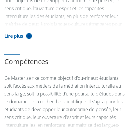
pour objectifs de développer l'autonomie de pensée, le
sens critique, l’ouverture d’esprit et les capacités
interculturelles des étudiants, en plus de renforcer leur
maîtrise de deux à trois langues-cultures étrangères pour
les parcours concernés ici.
Lire plus
Deux parcours
sont proposés à compter de septembre
2024 :
Compétences
- Parcours Médiation Interculturelle et Recherche (MIR)
Ce Master se fixe comme objectif d’ouvrir aux étudiants
- Parcours Traduction et Communication Multilingue (TCM)
soit l’accès aux métiers de la médiation interculturelle au
sens large, soit la possibilité d’une poursuite d’études dans
Le Parcours Médiation interculturelle et recherche
le domaine de la recherche scientifique. Il s’agira pour les
s’adresse à des étudiants spécialisés dans
étudiants de développer leur autonomie de pensée, leur
les langues-cultures, en particulier anglais et espagnol, tout
sens critique, leur ouverture d’esprit et leurs capacités
en restant potentiellement ouvert également (parcours
interculturelles, en renforçant leur maîtrise des langues-
adaptés) à des étudiants n’ayant pas étudié l’espagnol ou