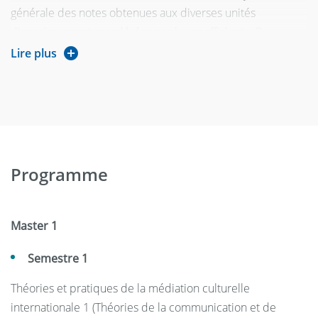
générale des notes obtenues aux diverses unités
d'enseignement, pondérées par les coefficients. Deux
sessions de contrôle de connaissance sont organisées
Lire plus
pour chacun des semestres d'enseignement.
Programme
Master 1
Semestre 1
Théories et pratiques de la médiation culturelle
internationale 1 (Théories de la communication et de