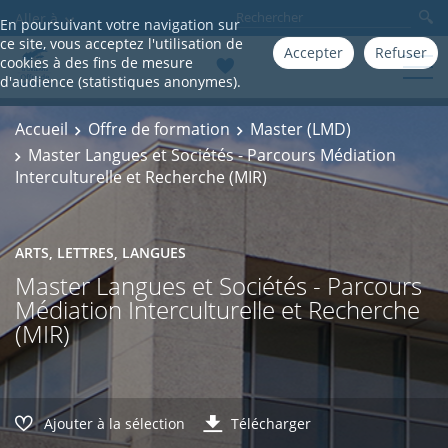
Aller à
En poursuivant votre navigation sur
ce site, vous acceptez l'utilisation de
Accepter
Refuser
cookies à des fins de mesure
d'audience (statistiques anonymes).
Accueil
Offre de formation
Master (LMD)
Master Langues et Sociétés - Parcours Médiation
Interculturelle et Recherche (MIR)
ARTS, LETTRES, LANGUES
Master Langues et Sociétés - Parcours
Médiation Interculturelle et Recherche
(MIR)
Ajouter à la sélection
Télécharger