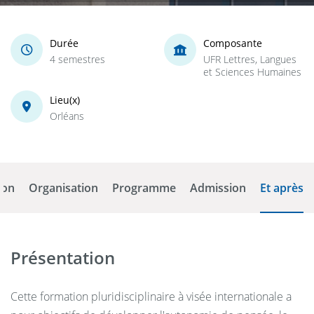
Durée
Composante
4 semestres
UFR Lettres, Langues
et Sciences Humaines
Lieu(x)
Orléans
ion
Organisation
Programme
Admission
Et après
Présentation
Cette formation pluridisciplinaire à visée internationale a