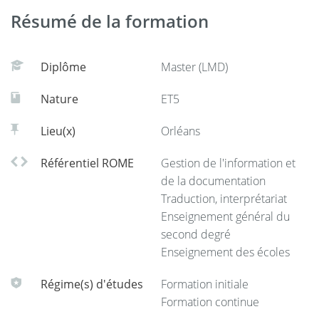
Résumé de la formation
Les étudiants seront ainsi formés aux techniques de la
Courriel :
communication et de la rédaction multilingues et aux
méthodes de recherche dans différents domaines (veille
https://www.univ-orleans.fr/doip
Diplôme
Master (LMD)
documentaire, utilisation de ressources documentaires et
Nature
ET5
bibliographiques, analyse, interprétation et synthèse de
données, connaissance des outils et produits numériques
Lieu(x)
Orléans
en rapport avec les compétences et domaines étudiés).
Référentiel ROME
Gestion de l'information et
La formation comprend un séjour ou un stage à l’étranger
de la documentation
ou en milieu professionnel international.
Traduction, interprétariat
Enseignement général du
second degré
Enseignement des écoles
Régime(s) d'études
Formation initiale
Formation continue