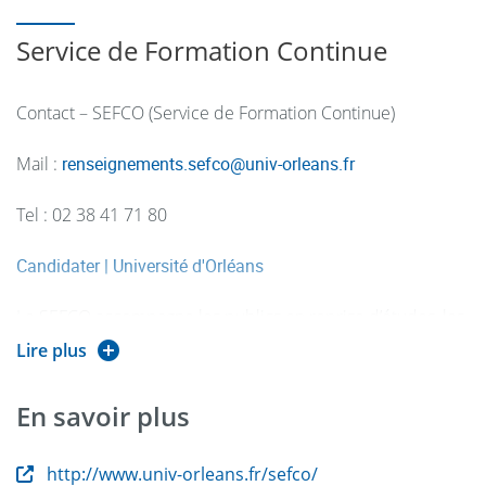
Courriel :
master.ls[at]univ-orleans.fr
Service de Formation Continue
Contact – SEFCO (Service de Formation Continue)
Mail :
renseignements.sefco
@
univ-orleans.fr
Tel : 02 38 41 71 80
Candidater | Université d'Orléans
Le SEFCO accompagne les publics en reprise d’études, les
salariés, demandeurs d’emploi ou entreprises dans leurs
Lire plus
projets de formation tout au long de la vie.
En savoir plus
http://www.univ-orleans.fr/sefco/