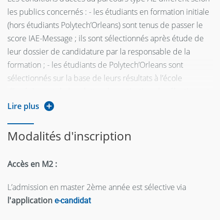
thèse
les publics concernés : - les étudiants en formation initiale
Anglais pour
(hors étudiants Polytech’Orleans) sont tenus de passer le
communication
3
-
12
score IAE-Message ; ils sont sélectionnés après étude de
scientifique 1
leur dossier de candidature par la responsable de la
Semestre 10
formation ; - les étudiants de Polytech’Orleans sont
Les grands auteurs
2
12
-
sélectionnés sur la base de leurs résultats à l’école
en management
d’ingénieur et de leur lettre de motivation ; la sélection est
Conseil et activité de
réalisé conjointement par la responsable du Master AE et
Lire plus
recherche :
le correspondant Polytech’Orleans du parcours AE ; - les
4
18
-
méthodologie et cas
étudiants en formation continue titulaires d’un diplôme de
Modalités d'inscription
pratiques
niveau Master 1 sont sélectionnés sur la base de leur
Actualité de la
dossier de candidature et d’un entretien avec la
Accès en M2 :
recherche en
3
12
responsable de formation ; pour les étudiants en
management
formation continue non titulaires d’un diplôme de niveau
L’admission en master 2ème année est sélective via
Anglais pour
Master 1, la sélection comprend une épreuve écrite de 2
l'application
e-candidat
communication
3
-
12
heures puis un entretien avec la responsable de la
scientifique 2