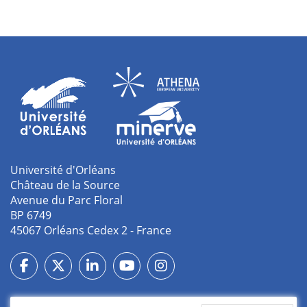
- R&D
- Conseil et étude
- Formateur
- Directeur commercial, technico-commercial
- Responsable qualité
- Chargé d’études marketing
Université d'Orléans
Château de la Source
- Responsable des ressources humaines
Avenue du Parc Floral
BP 6749
- Directeur financier
45067 Orléans Cedex 2 - France
- Responsable en grande distribution
- Chef de projet