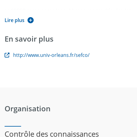
Le SEFCO accompagne les publics en reprise d’études, les
salariés, demandeurs d’emploi ou entreprises dans leurs
Lire plus
projets de formation tout au long de la vie.
En savoir plus
http://www.univ-orleans.fr/sefco/
Organisation
Contrôle des connaissances