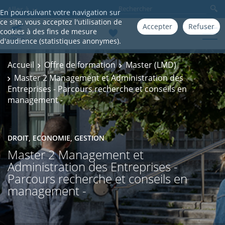
Aller à
En poursuivant votre navigation sur
ce site, vous acceptez l'utilisation de
Accepter
Refuser
cookies à des fins de mesure
d'audience (statistiques anonymes).
Accueil
Offre de formation
Master (LMD)
Master 2 Management et Administration des
Entreprises - Parcours recherche et conseils en
management -
DROIT, ECONOMIE, GESTION
Master 2 Management et
Administration des Entreprises -
Parcours recherche et conseils en
management -