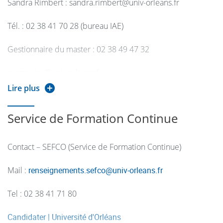
Sandra Rimbert : sandra.rimbert@univ-orleans.fr
diagnostic interne) ;
Tél. : 02 38 41 70 28 (bureau IAE)
- Traitement de l’information (recherche documentaire,
étude « terrain »)
Gestionnaire du master : 02 38 49 47 32
- Planification et réalisation d’un projet (mise en œuvre des
master.iae@univ-orleans.fr
outils de gestion de projet, pilotage de réunions avec
Lire plus
ordre du jour, rédaction de compte-rendus, recherche de
partenaires, élaboration d’outils de communication…).
Service de Formation Continue
Contact – SEFCO (Service de Formation Continue)
Mail :
renseignements.sefco
@
univ-orleans.fr
Tel : 02 38 41 71 80
Candidater | Université d'Orléans