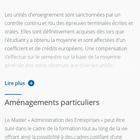
Les unités d'enseignement sont sanctionnées par un
contrôle continu et /ou des épreuves terminales écrites et
orales. Elles sont définitivement acquises dès lors que
l'étudiant y a obtenu la moyenne et sont affectées d'un
coefficient et de crédits européens. Une compensation
s'effectue sur le semestre sur la base de la moyenne
générale des notes obtenues aux diverses unités
d'enseignement, pondérées par les coefficients. Deux
sessions de contrôle de connaissance sont organisées
Lire plus
pour chacun des semestres d'enseignement.
Aménagements particuliers
Le Master « Administration des Entreprises » peut être
suivi dans le cadre de la formation tout au long de la vie
offrant ainsi la possibilité à des cadres justifiant d’une