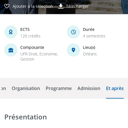
Ajouter à la sélection
Télécharger
ECTS
Durée
120 crédits
4 semestres
Composante
Lieu(x)
UFR Droit, Economie,
Orléans
Gestion
ion
Organisation
Programme
Admission
Et après
Présentation