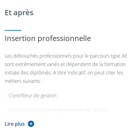
Et après
Insertion professionnelle
Les débouchés professionnels pour le parcours type AE
sont extrêmement variés et dépendent de la formation
initiale des diplômés. A titre indicatif, on peut citer les
métiers suivants :
- Contrôleur de gestion
- Responsable achat et gestionnaire de stocks
Lire plus
- Gestionnaire de projet