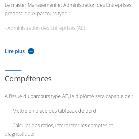
Le master Management et Administration des Entreprises
propose deux parcours type :
- Administration des Entreprises (AE) ;
- Management des Entreprises de la Santé, de la
Cosmétique et de l’Agro-Alimentaire (MESC2A) ;
Lire plus
- Recherche et Conseils en management.
Compétences
La finalité du
parcours type Administration des
Entreprises
est de dispenser une formation généraliste en
A l’issue du parcours type AE, le diplômé sera capable de :
gestion afin de permettre à des non spécialistes, étudiants
ou cadres en activité, d’acquérir une compétence
- Mettre en place des tableaux de bord ;
complémentaire ou une double compétence pour faciliter
leur insertion professionnelle et/ou le déroulement
- Calculer des ratios, interpréter les comptes et
ultérieur de leur carrière.
diagnostiquer